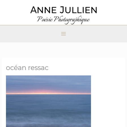
Aller
au
contenu
océan ressac