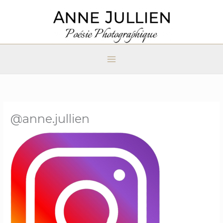
Aller
au
contenu
@anne.jullien