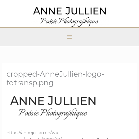
Aller
au
contenu
cropped-AnneJullien-logo-
fdtransp.png
https://annejullien.ch/wp-