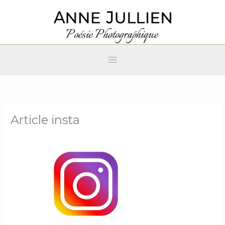
Aller
au
contenu
Article insta