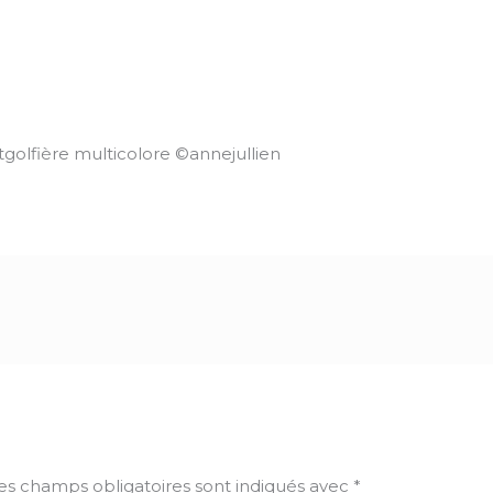
golfière multicolore ©annejullien
es champs obligatoires sont indiqués avec
*