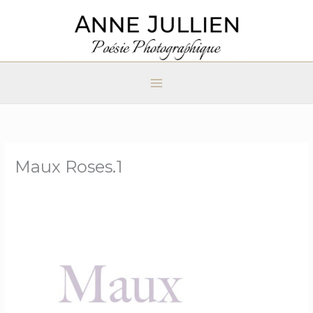
Aller
au
contenu
Maux Roses.1